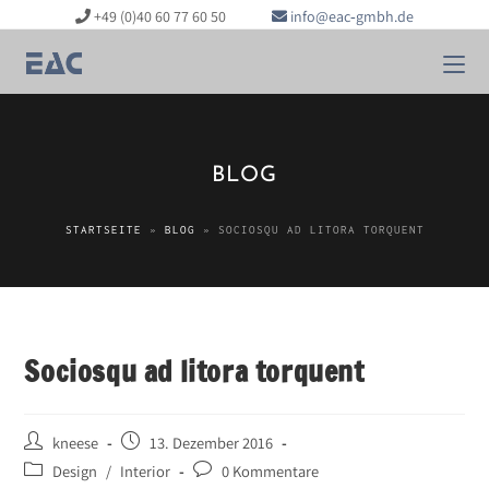
+49 (0)40 60 77 60 50
info@eac‑gmbh.de
BLOG
STARTSEITE
»
BLOG
»
SOCIOSQU AD LITORA TORQUENT
Sociosqu ad litora torquent
kneese
13. Dezember 2016
Design
/
Interior
0 Kommentare