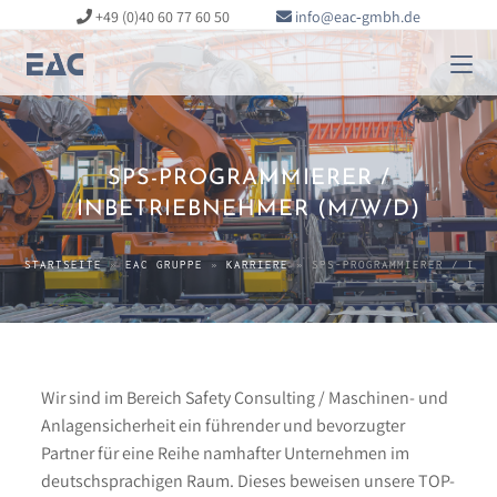
+49 (0)40 60 77 60 50
info@eac‑gmbh.de
SPS-PROGRAMMIERER /
INBETRIEBNEHMER (M/W/D)
STARTSEITE
»
EAC GRUPPE
»
KARRIERE
»
SPS-PROGRAMMIERER / INB
Wir sind im Bereich Safety Consulting / Maschinen- und
Anlagensicherheit ein führender und bevorzugter
Partner für eine Reihe namhafter Unternehmen im
deutschsprachigen Raum. Dieses beweisen unsere TOP-