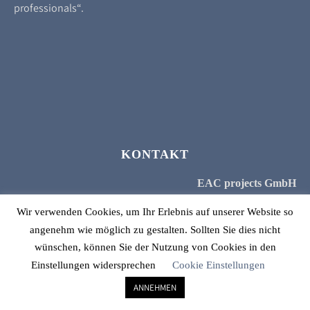
professionals“.
KONTAKT
EAC projects GmbH
Havighorster Weg 8b
Wir verwenden Cookies, um Ihr Erlebnis auf unserer Website so
21031 Hamburg
angenehm wie möglich zu gestalten. Sollten Sie dies nicht
Tel.: +49 (0)40 60 77 60 50
wünschen, können Sie der Nutzung von Cookies in den
E-Mail: info@eac-gmbh.de
Einstellungen widersprechen
Cookie Einstellungen
ANNEHMEN